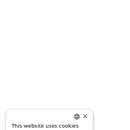
RoPay ACQUIRING Participants – information
for merchants
RoPay participants
RoPay payment types by bank – information for
payers
RoPay ACQUIRING Participants – information
for merchants
Regulation
Resources
FAQ
Contact
×
This website uses cookies
ROMANIAN