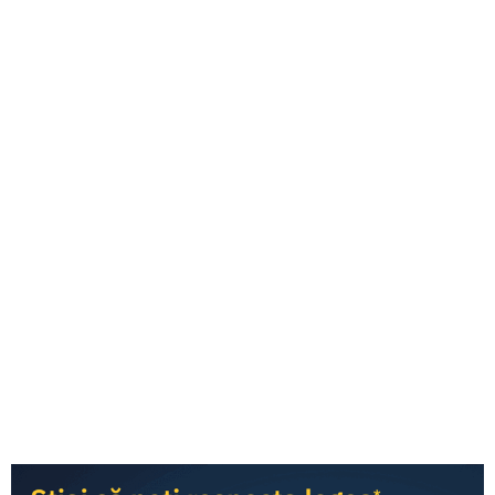
ING Bank România și Dedeman fac un nou pas în
digitalizarea plăților, prin integrarea RoPay în platforma de
comerț online a retailerului și extinderea utilizării serviciului
național de plăți instant într-un nou context de cumpărare
online.
Comunicat de presa ING Bank Dedeman RoPay
Download PDF
Categories
Press Releases
:
Share this article: