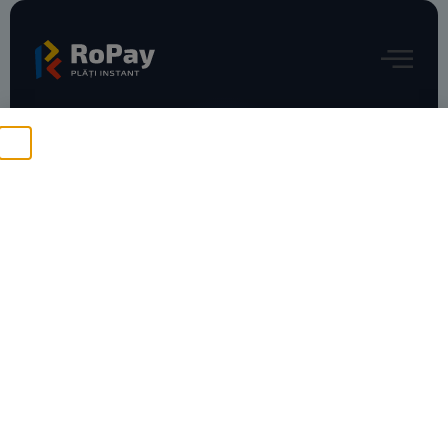
Press Releases
ING Bank și Dedeman aduc
RoPay în experiența de
cumpărare online