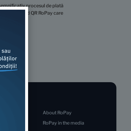
 semnificativ procesul de plată
li includ un cod QR RoPay care
About RoPay
RoPay in the media