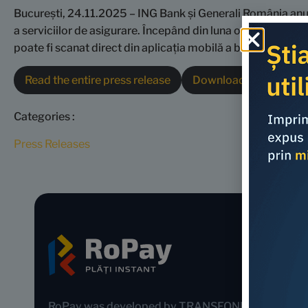
București, 24.11.2025 – ING Bank și Generali România an
a serviciilor de asigurare. Începând din luna octombrie, 
poate fi scanat direct din aplicația mobilă a băncii, oferind
Read the entire press release
Download PDF
Categories :
Press Releases
RoPay was developed by TRANSFOND and is offe