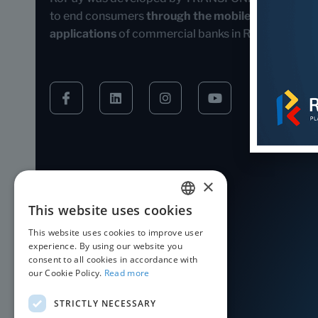
to end consumers
through the mobile banking
applications
of commercial banks in Romania.
×
This website uses cookies
ROMANIAN
This website uses cookies to improve user
ENGLISH
experience. By using our website you
consent to all cookies in accordance with
our Cookie Policy.
Read more
STRICTLY NECESSARY