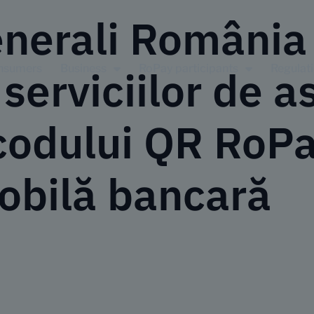
enerali România
nsumers
Business
RoPay participants
Regulat
serviciilor de a
codului QR RoPa
mobilă bancară