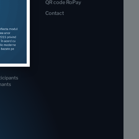
QR code RoPay
nd
Contact
icipants
hants
by bank
s
icipants
hants