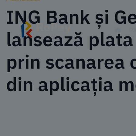
ING Bank și G
Co
lansează plata 
prin scanarea 
din aplicația 