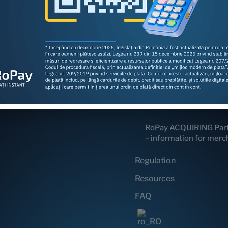
RoPay fees for banks a
payment processors
RoPay ACQUIRING Part
– information for merc
RoPay participants
RoPay payment types 
– information for payer
RoPay ACQUIRING Part
– information for merc
Regulation
Resources
FAQ