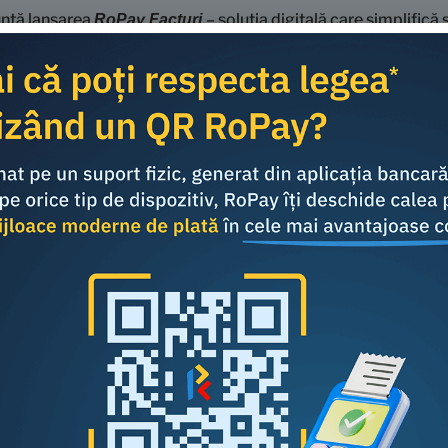
unță lansarea
– soluția digitală care simplifică
RoPay Facturi
documentele de plată a primelor de asigurare emise de Genera
 o experiență de plată rapidă, sigură și intuitivă.
Share this article:
Consumers
Business
red