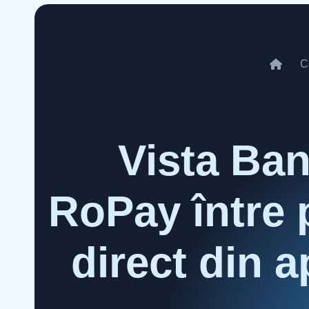
C
Vista Ban
RoPay între 
direct din a