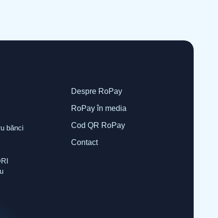
Despre RoPay
RoPay în media
Cod QR RoPay
u bănci
Contact
ORI
u