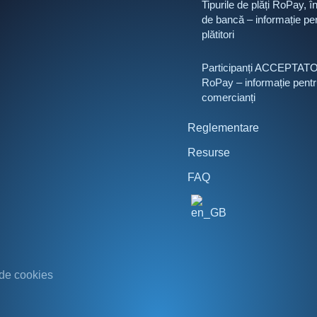
Tipurile de plăți RoPay, în
de bancă – informație pe
plătitori
Participanți ACCEPTAT
RoPay – informație pentr
comercianți
Reglementare
Resurse
FAQ
 de cookies