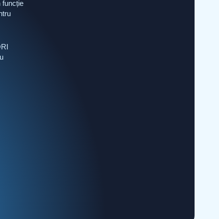
 funcție
ntru
ORI
u