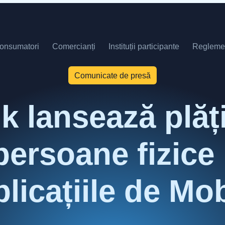
onsumatori
Comercianți
Instituții participante
Regleme
Comunicate de presă
k lansează plăți
persoane fizice
plicațiile de M