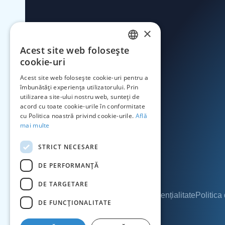
×
Acest site web folosește
ROMANIAN
cookie-uri
ENGLISH
Acest site web folosește cookie-uri pentru a
îmbunătăți experiența utilizatorului. Prin
utilizarea site-ului nostru web, sunteți de
acord cu toate cookie-urile în conformitate
cu Politica noastră privind cookie-urile.
Află
mai multe
STRICT NECESARE
DE PERFORMANȚĂ
DE TARGETARE
Termeni și condiții
Politica de confidențialitate
Politica
DE FUNCŢIONALITATE