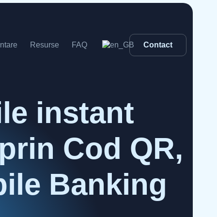
ntare
Resurse
FAQ
Contact
le instant
 prin Cod QR,
obile Banking