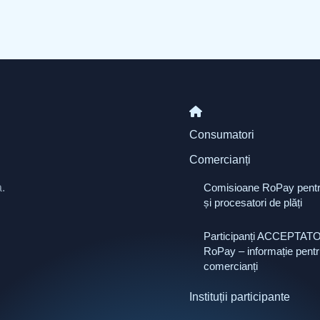
Consumatori
Comercianți
.
Comisioane RoPay pentr
și procesatori de plăți
Participanți ACCEPTAT
RoPay – informație pentr
comercianți
Instituții participante