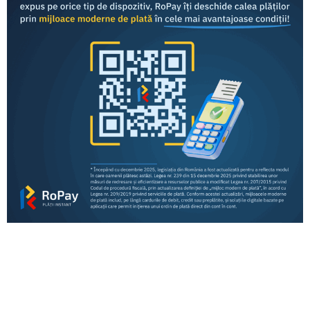
Comunicate de presă
RoPay a fost dezvoltat de TRANSFOND și este oferit
consumatorilor finali
prin intermediul aplicațiilor de