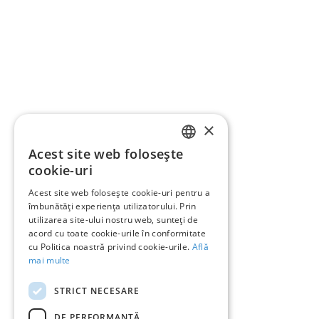
Participanți ACCEPTATORI RoPay – informație
pentru comercianți
Reglementare
Resurse
FAQ
×
Contact
Acest site web folosește
ROMANIAN
cookie-uri
ENGLISH
Acest site web folosește cookie-uri pentru a
Despre RoPay
îmbunătăți experiența utilizatorului. Prin
utilizarea site-ului nostru web, sunteți de
RoPay în media
acord cu toate cookie-urile în conformitate
cu Politica noastră privind cookie-urile.
Află
Cod QR RoPay
mai multe
Contact
STRICT NECESARE
DE PERFORMANȚĂ