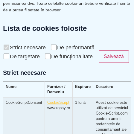
permisiunea dvs. Toate celelalte cookie-uri trebuie verificate înainte
de a putea fi setate în browser.
Lista de cookies folosite
Strict necesare
De performanță
De targetare
De funcţionalitate
Salvează
Strict necesare
Nume
Furnizor /
Expirare
Descriere
Domeniu
CookieScriptConsent
CookieScript
1 lună
Acest cookie este
www.ropay.ro
utilizat de serviciul
Cookie-Script.com
pentru a aminti
preferințele de
consimțământ ale