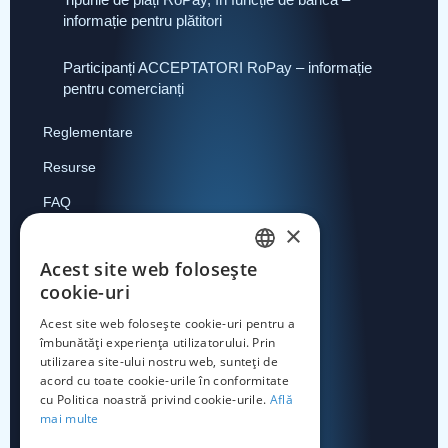
informație pentru plătitori
Participanți ACCEPTATORI RoPay – informație
pentru comercianți
Reglementare
Resurse
FAQ
×
Contact
Acest site web folosește
ROMANIAN
cookie-uri
ENGLISH
Acest site web folosește cookie-uri pentru a
Despre RoPay
îmbunătăți experiența utilizatorului. Prin
utilizarea site-ului nostru web, sunteți de
RoPay în media
acord cu toate cookie-urile în conformitate
cu Politica noastră privind cookie-urile.
Află
Cod QR RoPay
mai multe
Contact