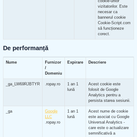
cookie-urilor
vizitatorilor. Este
necesar ca
bannerul cookie
Cookie-Script.com
să funcționeze
corect.
De performanță
Nume
Furnizor
Expirare
Descriere
/
Domeniu
_ga_LW69RJBTYR
.ropay.ro
1 an 1
Acest cookie este
lună
folosit de Google
Analytics pentru a
persista starea sesiunii.
_ga
Google
1 an 1
Acest nume de cookie
LLC
lună
este asociat cu Google
.ropay.ro
Universal Analytics -
care este o actualizare
semnificativă a