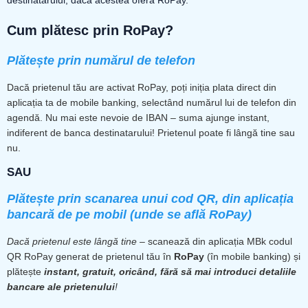
Cum plătesc prin RoPay?
Plătește prin numărul de telefon
Dacă prietenul tău are activat RoPay, poți iniția plata direct din
aplicația ta de mobile banking, selectând numărul lui de telefon din
agendă. Nu mai este nevoie de IBAN – suma ajunge instant,
indiferent de banca destinatarului! Prietenul poate fi lângă tine sau
nu.
SAU
Plătește prin scanarea unui cod QR, din aplicația
bancară de pe mobil (unde se află RoPay)
Dacă prietenul este lângă tine
– scanează din aplicația MBk codul
QR RoPay generat de prietenul tău în
R
o
P
a
y
(în mobile banking) și
plătește
instant, gratuit, oricând, fără să mai introduci detaliile
bancare ale prietenului
!