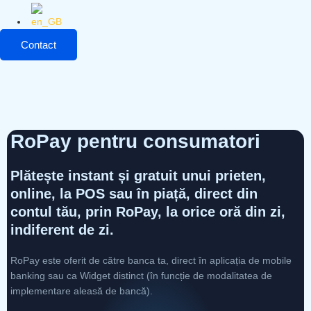
Contact
RoPay pentru consumatori
Plătește instant și gratuit unui prieten,
online, la POS sau în piață, direct din
contul tău, prin RoPay, la orice oră din zi,
indiferent de zi.
RoPay este oferit de către banca ta, direct în aplicația de mobile
banking sau ca Widget distinct (în funcție de modalitatea de
implementare aleasă de bancă).