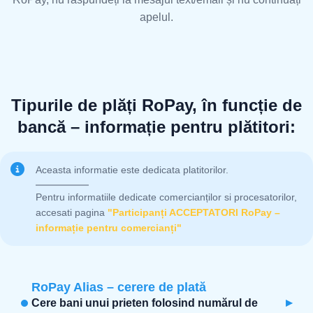
apelul.
Tipurile de plăți RoPay, în funcție de
bancă – informație pentru plătitori:
Aceasta informatie este dedicata platitorilor.
Pentru informatiile dedicate comercianților si procesatorilor,
accesati pagina
"Participanți ACCEPTATORI RoPay –
informație pentru comercianți"
RoPay Alias – cerere de plată
▸
Cere bani unui prieten folosind numărul de