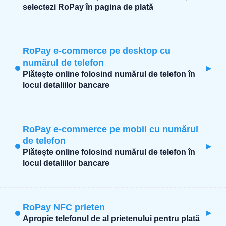
selectezi RoPay în pagina de plată
Când
cumpărăturile online
se fac pe mobil sau dacă
dorești să plătești
facturile din aplicația furnizorului
RoPay e-commerce pe desktop cu
de utilități,
selectează RoPay și banca ta, pentru a fi
numărul de telefon
redirecționat către aplicația bancară.
▸
Plătește online folosind numărul de telefon în
Bănci care oferă serviciul:
locul detaliilor bancare
Când
cumpărăturile online
se fac pe desktop, sau
atunci când dorești
să plătești facturile direct în
RoPay e-commerce pe mobil cu numărul
aplicația furnizorului
de utilități, plătește prin RoPay
de telefon
Alias – utilizează numărul de telefon deja salvat sau
▸
Plătește online folosind numărul de telefon în
introdu numărul de telefon pe site-ul comerciantului și
locul detaliilor bancare
autorizează plata din aplicația mobilă a băncii.
Bănci care oferă serviciul:
Când cumpărăturile online se fac pe mobil, sau atunci
când dorești să plătești facturile direct în aplicația
RoPay NFC prieten
furnizorului de utilități, plătește prin RoPay Alias –
▸
Apropie telefonul de al prietenului pentru plată
utilizează numărul de telefon deja salvat sau introdu