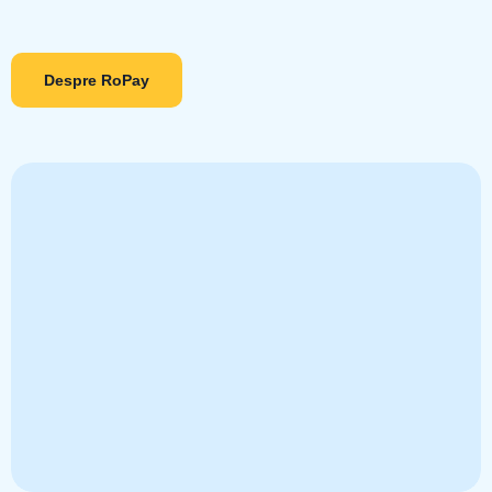
Despre RoPay