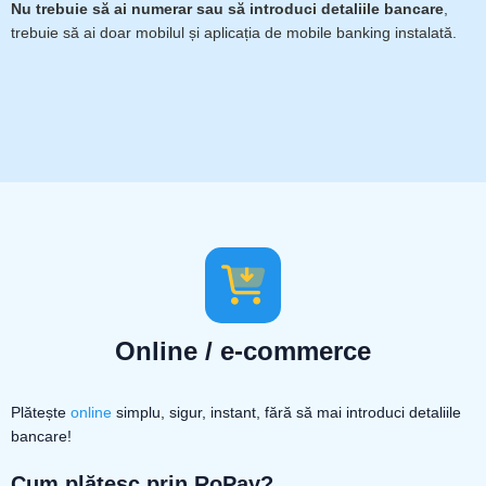
Nu trebuie să ai numerar sau să introduci detaliile bancare
,
trebuie să ai doar mobilul și aplicația de mobile banking instalată.
Online / e-commerce
Plătește
online
simplu, sigur, instant, fără să mai introduci detaliile
bancare!
Cum plătesc prin RoPay?