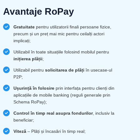
Avantaje RoPay
Gratuitate
pentru utilizatorii finali persoane fizice,
precum și un preț mai mic pentru ceilalți actori
implicați;
Utilizabil în toate situațiile folosind mobilul pentru
inițierea plății
;
Utilizabil pentru
solicitarea de plăți
în usecase-ul
P2P;
Ușurință în folosire
prin interfața pentru clienți din
aplicațiile de mobile banking (reguli generale prin
Schema RoPay);
Control în timp real asupra fondurilor
, inclusiv la
beneficiar;
Viteză
– Plăți și încasări în timp real;