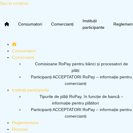
Sari la conținut
Instituții
Consumatori
Comercianți
Reglemen
participante
Consumatori
Comercianți
Comisioane RoPay pentru bănci și procesatori de
plăți
Participanți ACCEPTATORI RoPay – informație pentru
comercianți
Instituții participante
Tipurile de plăți RoPay, în funcție de bancă –
informație pentru plătitori
Participanți ACCEPTATORI RoPay – informație pentru
comercianți
Reglementare
Resurse