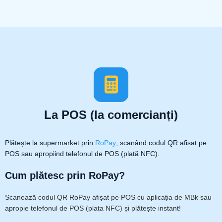
La POS (la comercianți)
Plătește la supermarket prin
RoPay
, scanând codul QR afișat pe
POS sau apropiind telefonul de POS (plată NFC).
Cum plătesc prin RoPay?
Scanează codul QR RoPay afișat pe POS cu aplicația de MBk sau
apropie telefonul de POS (plata NFC) și plătește instant!