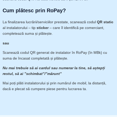
Cum plătesc prin RoPay?
La finalizarea lucrării/serviciilor prestate, scanează codul
QR static
al instalatorului – tip
sticker
– care îl identifică pe comerciant,
completează suma și plătește.
sau
Scanează codul QR generat de instalator în RoPay (în MBk) cu
suma de încasat completată și plătește.
Nu mai trebuie să ai cardul sau numerar la tine, să aștepți
restul, să ai ”schimbat”/”mărunt”
Mai poți plăti instalatorului și prin numărul de mobil, la distanță,
dacă e plecat să cumpere piese pentru lucrarea ta.