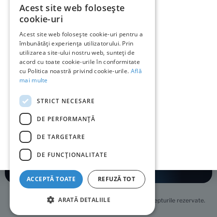
Acest site web folosește
ROMANIAN
cookie-uri
ENGLISH
Acest site web folosește cookie-uri pentru a
Despre RoPay
îmbunătăți experiența utilizatorului. Prin
utilizarea site-ului nostru web, sunteți de
RoPay în media
acord cu toate cookie-urile în conformitate
cu Politica noastră privind cookie-urile.
Află
Cod QR RoPay
mai multe
Contact
STRICT NECESARE
DE PERFORMANȚĂ
DE TARGETARE
Termeni și condiții
Politica de confidențialitate
Politica de cookies
DE FUNCŢIONALITATE
ACCEPTĂ TOATE
REFUZĂ TOT
ARATĂ DETALIILE
Copyright © 2026 STFD TRANSFOND S.A. Toate drepturile rezervate.