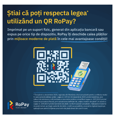
RoPay a fost dezvoltat de TRANSFOND și este oferit
consumatorilor finali
prin intermediul aplicațiilor de
mobile banking
ale băncilor comerciale din România.
Consumatori
Comercianți