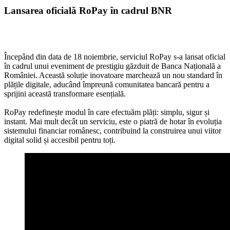
Lansarea oficială RoPay în cadrul BNR
Începând din data de 18 noiembrie, serviciul RoPay s-a lansat oficial
în cadrul unui eveniment de prestigiu găzduit de Banca Națională a
României. Această soluție inovatoare marchează un nou standard în
plățile digitale, aducând împreună comunitatea bancară pentru a
sprijini această transformare esențială.
RoPay redefinește modul în care efectuăm plăți: simplu, sigur și
instant. Mai mult decât un serviciu, este o piatră de hotar în evoluția
sistemului financiar românesc, contribuind la construirea unui viitor
digital solid și accesibil pentru toți.