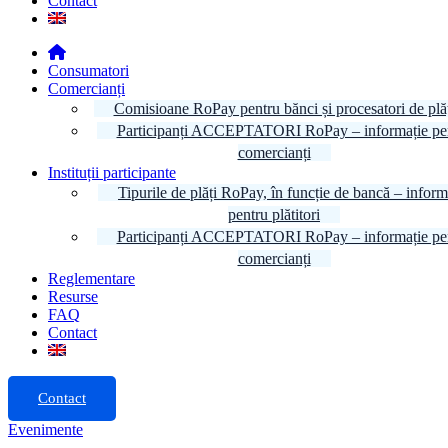
Contact
Consumatori
Comercianți
Comisioane RoPay pentru bănci și procesatori de plă
Participanți ACCEPTATORI RoPay – informație pe
comercianți
Instituții participante
Tipurile de plăți RoPay, în funcție de bancă – inform
pentru plătitori
Participanți ACCEPTATORI RoPay – informație pe
comercianți
Reglementare
Resurse
FAQ
Contact
Contact
Evenimente